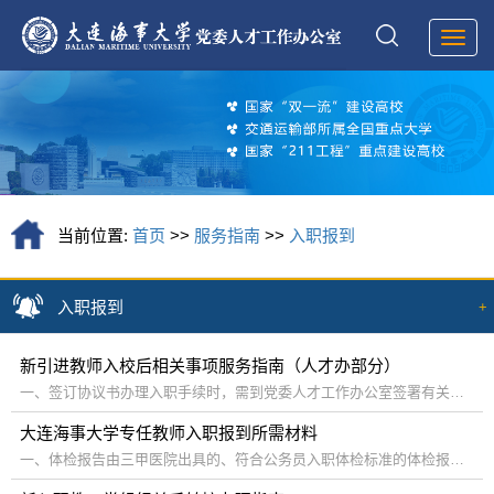
Toggl
navig
当前位置:
首页
>>
服务指南
>>
入职报到
入职报到
+
新引进教师入校后相关事项服务指南（人才办部分）
一、签订协议书办理入职手续时，需到党委人才工作办公室签署有关人才待...
大连海事大学专任教师入职报到所需材料
一、体检报告由三甲医院出具的、符合公务员入职体检标准的体检报告。二...