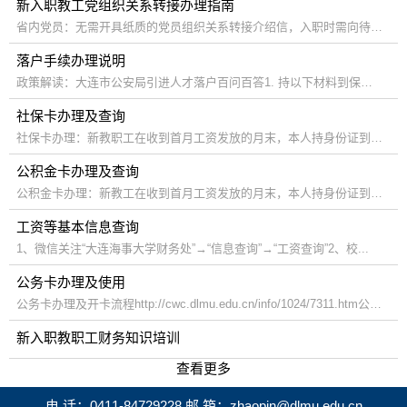
新入职教工党组织关系转接办理指南
省内党员：无需开具纸质的党员组织关系转接介绍信，入职时需向待入职二...
落户手续办理说明
政策解读：大连市公安局引进人才落户百问百答1. 持以下材料到保卫处户籍...
社保卡办理及查询
社保卡办理：新教职工在收到首月工资发放的月末，本人持身份证到高新园...
公积金卡办理及查询
公积金卡办理：新教工在收到首月工资发放的月末，本人持身份证到大连市...
工资等基本信息查询
1、微信关注“大连海事大学财务处”→“信息查询”→“工资查询”2、校...
公务卡办理及使用
公务卡办理及开卡流程http://cwc.dlmu.edu.cn/info/1024/7311.htm公务卡...
新入职教职工财务知识培训
查看更多
电 话：0411-84729228 邮 箱：zhaopin@dlmu.edu.cn